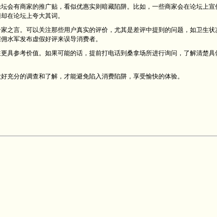
论坛会有商家的推广贴，看似优惠实则暗藏陷阱。比如，一些商家会在论坛上宣
旧却在论坛上夸大其词。
一家之言。可以关注那些用户真实的评价，尤其是差评中提到的问题，如卫生状
雇佣水军发布虚假好评来误导消费者。
往更具参考价值。如果可能的话，提前打电话到桑拿场所进行询问，了解清楚具
做好充分的调查和了解，才能避免陷入消费陷阱，享受愉快的体验。